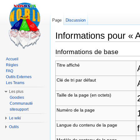
Page
Discussion
Informations pour « A
Aller à :
navigation
,
rechercher
Informations de base
Accueil
Titre affiché
Règles
FAQ
Outils Externes
Clé de tri par défaut
Les Teams
Les plus
Taille de la page (en octets)
Goodies
Communauté
sitesupport
Numéro de la page
Le wiki
Langue du contenu de la page
Outils
Modèle de contenu de la page