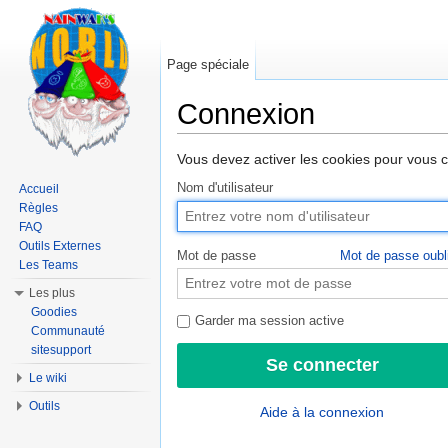
Page spéciale
Connexion
Aller à :
navigation
,
rechercher
Vous devez activer les cookies pour vous 
Nom d'utilisateur
Accueil
Règles
FAQ
Outils Externes
Mot de passe
Mot de passe oubl
Les Teams
Les plus
Goodies
Garder ma session active
Communauté
sitesupport
Le wiki
Outils
Aide à la connexion