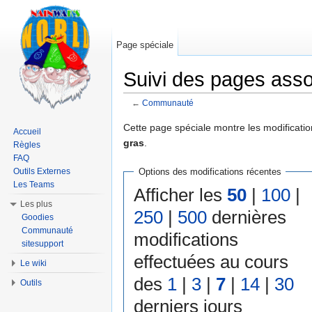
Page spéciale
Suivi des pages ass
←
Communauté
Aller à :
navigation
,
rechercher
Cette page spéciale montre les modification
Accueil
gras
.
Règles
FAQ
Outils Externes
Options des modifications récentes
Les Teams
Afficher les
50
|
100
|
Les plus
250
|
500
dernières
Goodies
Communauté
modifications
sitesupport
effectuées au cours
Le wiki
des
1
|
3
|
7
|
14
|
30
Outils
derniers jours