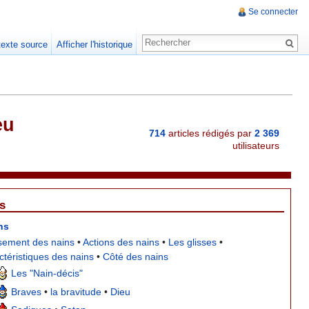
Se connecter
 texte source
Afficher l'historique
eu
714
articles rédigés par
2 369
utilisateurs
s
ns
sement des nains
•
Actions des nains
•
Les glisses
•
ctéristiques des nains
•
Côté des nains
Les "Nain-décis"
Braves
•
la bravitude
•
Dieu