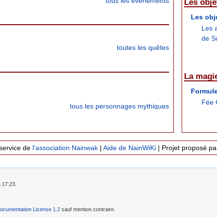
tous les événements
Les obje
Les obj
Les 
de S
toutes les quêtes
La magi
Formul
Fée 
tous les personnages mythiques
service de
l'association Nainwak
|
Aide de NainWiKi
| Projet proposé p
à 17:23.
cumentation License 1.2
sauf mention contraire.