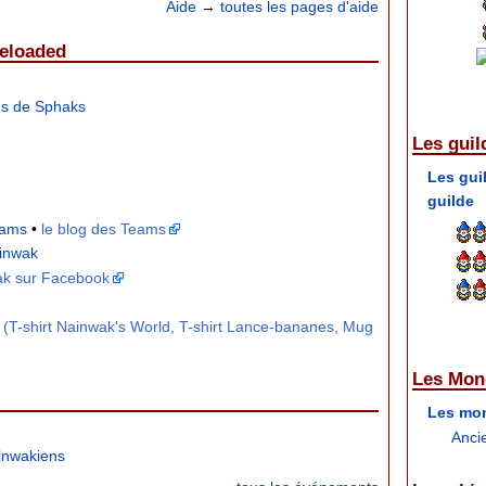
Aide
→
toutes les pages d'aide
Reloaded
s de Sphaks
Les guil
Les gui
guilde
eams
•
le blog des Teams
ainwak
wak sur Facebook
(T-shirt Nainwak's World, T-shirt Lance-bananes, Mug
Les Mon
Les mon
Anci
inwakiens