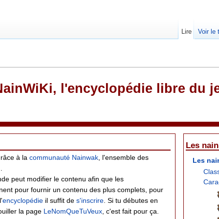
Lire
Voir le
ainWiKi, l'encyclopédie libre du j
Les nain
grâce à la
communauté
Nainwak
, l'ensemble des
Les nai
.
Clas
de peut modifier le contenu afin que les
Cara
ent pour fournir un contenu des plus complets, pour
'
encyclopédie
il suffit de
s'inscrire
. Si tu débutes en
douiller la page
LeNomQueTuVeux
, c'est fait pour ça.