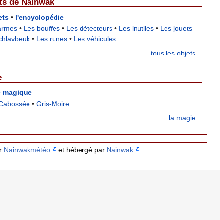
ts de Nainwak
ets
•
l'encyclopédie
armes
•
Les bouffes
•
Les détecteurs
•
Les inutiles
•
Les jouets
chlavbeuk
•
Les runes
•
Les véhicules
tous les objets
e
e magique
Cabossée
•
Gris-Moire
la magie
ar
Nainwakmétéo
et hébergé par
Nainwak