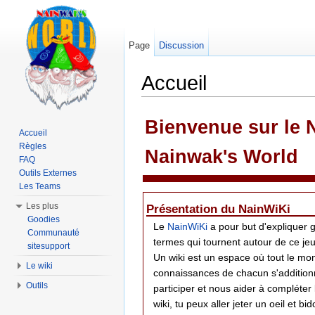
Page
Discussion
Accueil
Aller à :
navigation
,
rechercher
Bienvenue sur le N
Accueil
Règles
Nainwak's World
FAQ
Outils Externes
Les Teams
Les plus
Présentation du NainWiKi
Goodies
Le
NainWiKi
a pour but d'expliquer 
Communauté
termes qui tournent autour de ce jeu
sitesupport
Un wiki est un espace où tout le mon
Le wiki
connaissances de chacun s'additionn
Outils
participer et nous aider à compléter l
wiki, tu peux aller jeter un oeil et bi